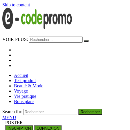
Skip to content
e-codepromo
VOIR PLUS:
https://e-codepromo.fr
Accueil
Test produit
Beauté & Mode
Voyage
Vie pratique
Bons plans
Search for:
MENU
POSTER
INSCRIPTON
CONNEXION