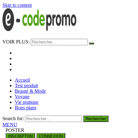
Skip to content
e-codepromo
VOIR PLUS:
https://e-codepromo.fr
Accueil
Test produit
Beauté & Mode
Voyage
Vie pratique
Bons plans
Search for:
MENU
POSTER
INSCRIPTON
CONNEXION