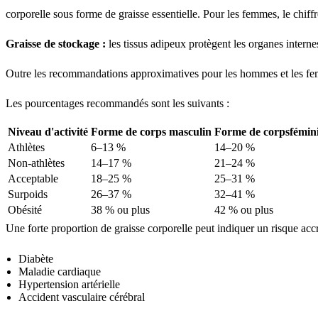
corporelle sous forme de graisse essentielle. Pour les femmes, le chiff
Graisse de stockage :
les tissus adipeux protègent les organes interne
Outre les recommandations approximatives pour les hommes et les femm
Les pourcentages recommandés sont les suivants :
Niveau d'activité
Forme de corps masculin
Forme de corpsfémin
Athlètes
6–13 %
14–20 %
Non-athlètes
14–17 %
21–24 %
Acceptable
18–25 %
25–31 %
Surpoids
26–37 %
32–41 %
Obésité
38 % ou plus
42 % ou plus
Une forte proportion de graisse corporelle peut indiquer un risque accr
Diabète
Maladie cardiaque
Hypertension artérielle
Accident vasculaire cérébral