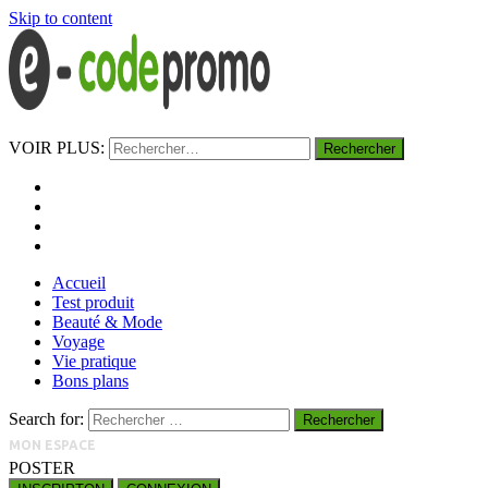
Skip to content
e-codepromo
VOIR PLUS:
https://e-codepromo.fr
Accueil
Test produit
Beauté & Mode
Voyage
Vie pratique
Bons plans
Search for:
MON ESPACE
POSTER