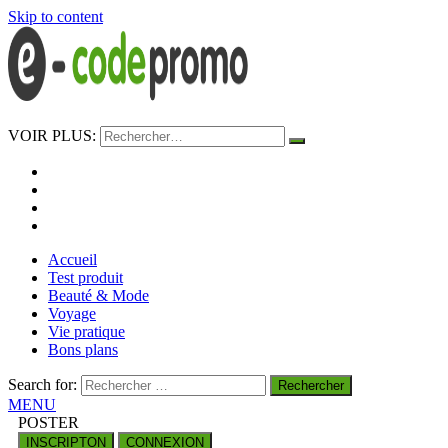
Skip to content
e-codepromo
VOIR PLUS:
https://e-codepromo.fr
Accueil
Test produit
Beauté & Mode
Voyage
Vie pratique
Bons plans
Search for:
MENU
POSTER
INSCRIPTON
CONNEXION