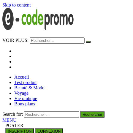
Skip to content
e-codepromo
VOIR PLUS:
https://e-codepromo.fr
Accueil
Test produit
Beauté & Mode
Voyage
Vie pratique
Bons plans
Search for:
MENU
POSTER
INSCRIPTON
CONNEXION