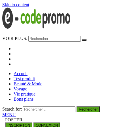
Skip to content
e-codepromo
VOIR PLUS:
https://e-codepromo.fr
Accueil
Test produit
Beauté & Mode
Voyage
Vie pratique
Bons plans
Search for:
MENU
POSTER
INSCRIPTON
CONNEXION